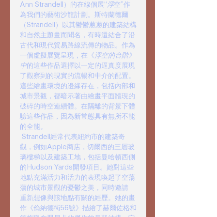
Ann Strandell）的在線個展“
浮
空”作
為我們的藝術沙龍計劃。斯特蘭德爾
（Strandell）以其鬱鬱蔥蔥的建築結構
和自然主題畫而聞名，有時還結合了沿
古代和現代貿易路線流傳的物品。作為
一個虛擬展覽呈現，在《
浮空的台階》
中
的這些作品選擇以一定的逼真度展現
了觀察到的現實的流暢和中介的配置。
這些繪畫環境的邊緣存在，包括內部和
城市景觀，都暗示著由繪畫平面體現的
破碎的時空連續體。在隔離的背景下體
驗這些作品，因為新常態具有無所不能
的全能。
 Strandell經常代表紐約市的建築奇
觀，例如Apple商店，切爾西的三層玻
璃樓梯以及建築工地，包括曼哈頓西側
的Hudson Yards開發項目。她對這些
地點充滿活力和活力的表現喚起了空蕩
蕩的城市景觀的憂鬱之美，同時邀請
重新想像與該地點有關的經歷。她的畫
作《倫納德街56號》描繪了赫爾佐格和