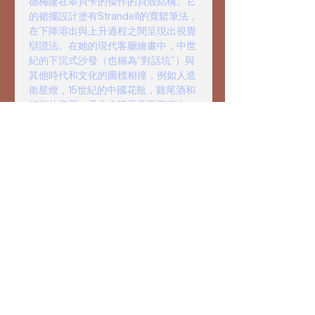
德梅隆在翠貝卡的傑作的貝殼結構。它
的裙擺設計塗有Strandell的寬鬆筆法，
在下降溶出與上升過程之間呈現出視覺
辯證法。在她的現代客廳繪畫中，中世
紀的下沉式沙發（也稱為“對話坑”）與
其他時代和文化的圖標相撞，例如人造
衛星燈，15世紀的中國花瓶，雞尾酒和
媚俗的瓷器。汞合金暗示著長期存在
的，複雜的全球交流過程。通過將她的
繪畫作品繪製到3D透鏡狀媒體中，
Strandell將空間渲染分解為大量的臨時
圖像，將多層視覺敘事交織在一起。凸
版印刷品的光學鏡片表面成為計算機屏
幕的寓言，在這裡，手動調整被觀看者
激活的虛擬層代替。
read more >
Share This Event