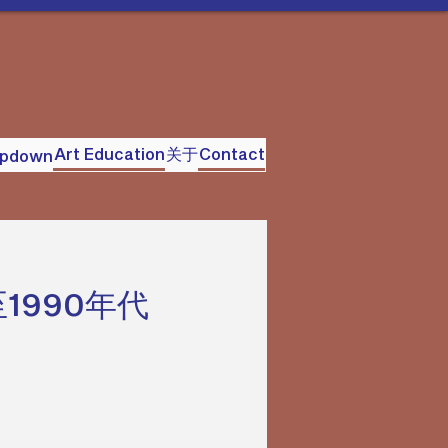
Art Education
关于
Contact
opdown
至1990年代