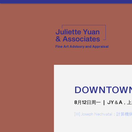
Fine Art Advisory and Appraisal
DOWNTOWN
8月12日周一
  |  
JY＆A，
[III] Joseph Nechvatal：計