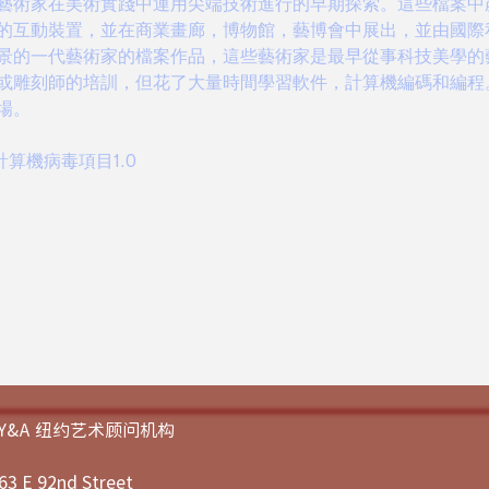
藝術家在美術實踐中運用尖端技術進行的早期探索。這些檔案中
的互動裝置，並在商業畫廊，博物館，藝博會中展出，並由國際
景的一代藝術家的檔案作品，這些藝術家是最早從事科技美學的
或雕刻師的培訓，但花了大量時間學習軟件，計算機編碼和編程
場。
al：計算機病毒項目1.0
JY&A 纽约艺术顾问机构
63 E 92nd Street