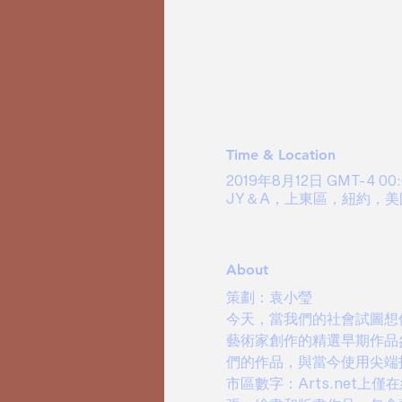
Time & Location
2019年8月12日 GMT-4 00:
JY＆A，上東區，紐約，美
About
策劃：袁小瑩
今天，當我們的社會試圖想像
藝術家創作的精選早期作品
們的作品，與當今使用尖端
市區數字：Arts.net上